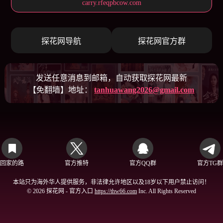
carry.rfeqpbcow.com
探花网导航
探花网官方群
发送任意消息到邮箱，自动获取探花网最新
【免翻墙】地址：
tanhuawang2026@gmail.com
回家的路
官方推特
官方QQ群
官方TG群
本站只为海外华人提供服务，非法律允许地区以及18岁以下用户禁止访问！
© 2026 探花网 - 官方入口
https://thw66.com
Inc. All Rights Reserved